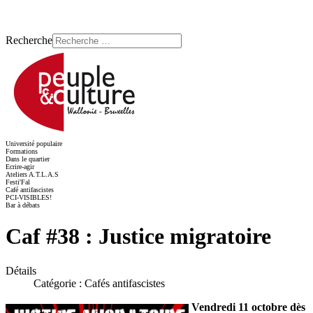
Recherche
Université populaire
Formations
Dans le quartier
Ecrire-agir
Ateliers A.T.L.A.S
Festi'Fal
Café antifascistes
PCI-VISIBLES!
Bar à débats
Caf #38 : Justice migratoire
Détails
Catégorie :
Cafés antifascistes
Vendredi 11 octobre dès