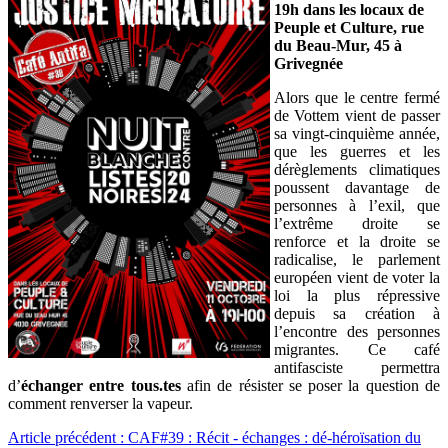
19h dans les locaux de
Peuple et Culture, rue
du Beau-Mur, 45 à
Grivegnée
Alors que le centre fermé
de Vottem vient de passer
sa vingt-cinquième année,
que les guerres et les
dérèglements climatiques
poussent davantage de
personnes à l’exil, que
l’extrême droite se
renforce et la droite se
radicalise, le parlement
européen vient de voter la
loi la plus répressive
depuis sa création à
l’encontre des personnes
migrantes. Ce café
antifasciste permettra
d’
échanger entre tous.tes
afin de résister se poser la question de
comment renverser la vapeur.
Article précédent : CAF#39 : Récit - échanges : dé-héroïsation du