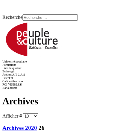
Recherche
Université populaire
Formations
Dans le quartier
Ecrire-agir
Ateliers A.T.L.A.S
Festi'Fal
Café antifascistes
PCI-VISIBLES!
Bar à débats
Archives
Afficher #
Archives 2020
26