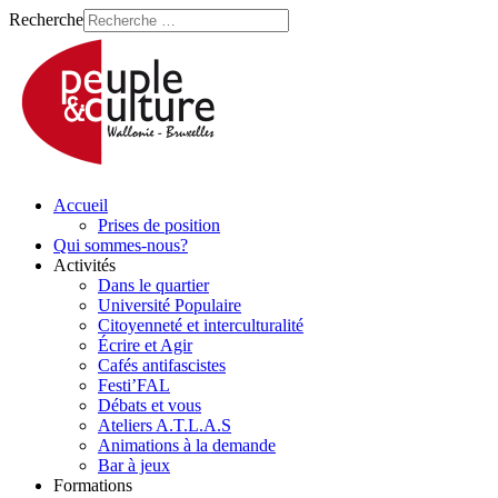
Recherche
Accueil
Prises de position
Qui sommes-nous?
Activités
Dans le quartier
Université Populaire
Citoyenneté et interculturalité
Écrire et Agir
Cafés antifascistes
Festi’FAL
Débats et vous
Ateliers A.T.L.A.S
Animations à la demande
Bar à jeux
Formations