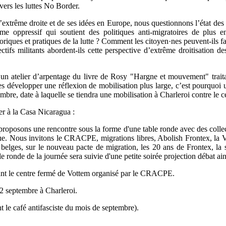
vers les luttes No Border.
’extrême droite et de ses idées en Europe, nous questionnons l’état de
ime oppressif qui soutient des politiques anti-migratoires de plus 
éoriques et pratiques de la lutte ? Comment les citoyen·nes peuvent-ils fai
ctifs militants abordent-ils cette perspective d’extrême droitisation
d’un atelier d’arpentage du livre de Rosy "Hargne et mouvement" traitan
es développer une réflexion de mobilisation plus large, c’est pourquoi u
mbre, date à laquelle se tiendra une mobilisation à Charleroi contre le c
r à la Casa Nicaragua :
roposons une rencontre sous la forme d'une table ronde avec des collectif
ue. Nous invitons le CRACPE, migrations libres, Abolish Frontex, la VS
belges, sur le nouveau pacte de migration, les 20 ans de Frontex, la s
ble ronde de la journée sera suivie d'une petite soirée projection débat ai
nt le centre fermé de Vottem organisé par le CRACPE.
22 septembre à Charleroi.
 le café antifasciste du mois de septembre).