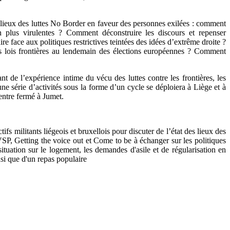
s lieux des luttes No Border en faveur des personnes exilées : comment
en plus virulentes ? Comment déconstruire les discours et repenser
re face aux politiques restrictives teintées des idées d’extrême droite ?
 des lois frontières au lendemain des élections européennes ? Comment
t de l’expérience intime du vécu des luttes contre les frontières, les
ne série d’activités sous la forme d’un cycle se déploiera à Liège et à
entre fermé à Jumet.
s militants liégeois et bruxellois pour discuter de l’état des lieux des
P, Getting the voice out et Come to be à échanger sur les politiques
ituation sur le logement, les demandes d'asile et de régularisation en
nsi que d'un repas populaire