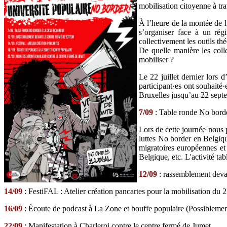
mobilisation citoyenne à tra
À l’heure de la montée de l
s’organiser face à un rég
collectivement les outils th
De quelle manière les colle
mobiliser ?
Le 22 juillet dernier lors 
participant·es ont souhaité·
Bruxelles jusqu’au 22 septe
7/09
: Table ronde No borde
Lors de cette journée nous p
luttes No border en Belgiq
migratoires européennes et 
Belgique, etc. L'activité ta
12/09
: rassemblement deva
14/09
: FestiFAL : Atelier création pancartes pour la mobilisation du 
16/09
: Écoute de podcast à La Zone et bouffe populaire (Possiblement
22/09
: Manifestation à Charleroi contre le centre fermé de Jumet.