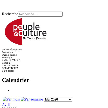
Recherche
Université populaire
Formations
Dans le quartier
Ecrire-agir
Ateliers A.T.L.A.S
Festi'Fal
Café antifascistes
PCI-VISIBLES!
Bar à débats
Calendrier
Avril