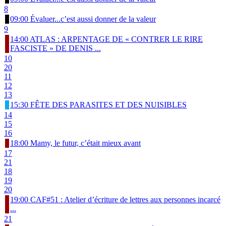
8
09:00 Évaluer...c’est aussi donner de la valeur
9
14:00 ATLAS : ARPENTAGE DE « CONTRER LE RIRE
FASCISTE » DE DENIS ...
10
20
11
12
13
15:30 FÊTE DES PARASITES ET DES NUISIBLES
14
15
16
18:00 Mamy, le futur, c’était mieux avant
17
21
18
19
20
19:00 CAF#51 : Atelier d’écriture de lettres aux personnes incarcé
...
21