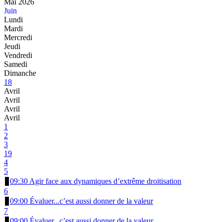
Mai 2026
Juin
Lundi
Mardi
Mercredi
Jeudi
Vendredi
Samedi
Dimanche
18
Avril
Avril
Avril
Avril
1
2
3
19
4
5
09:30 Agir face aux dynamiques d’extrême droitisation
6
09:00 Évaluer...c’est aussi donner de la valeur
7
09:00 Évaluer...c’est aussi donner de la valeur