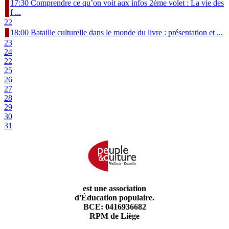
17:30 Comprendre ce qu’on voit aux infos 2ème volet : La vie des
f ...
22
18:00 Bataille culturelle dans le monde du livre : présentation et ...
23
24
22
25
26
27
28
29
30
31
est une association
d'Éducation populaire.
BCE: 0416936682
RPM de Liège